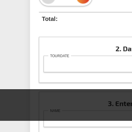
Total:
2. Da
TOURDATE
3. Ente
NAME