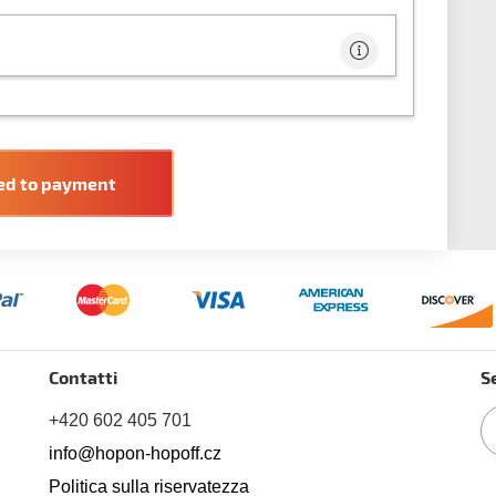

ed to payment
Contatti
S
+420 602 405 701
info@hopon-hopoff.cz
Politica sulla riservatezza