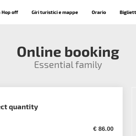
 Hop off
Giri turistici e mappe
Orario
Bigliett
Online booking
Essential family
ect quantity
€ 86.00